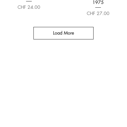
1975
Price
CHF 24.00
Price
CHF 27.00
Load More
சமூக