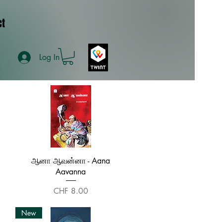
ct
Log In
Quick View
ஆனா ஆவன்னா - Aana
Aavanna
Price
CHF 8.00
New