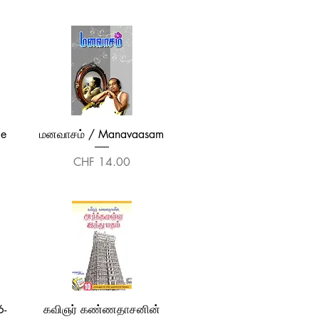
Quick View
le
மனவாசம் / Manavaasam
Price
CHF 14.00
Quick View
6-
கவிஞர் கண்ணதாசனின்