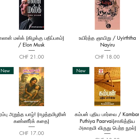
Quick View
Quick View
எலான் மஸ்க் (கிழக்கு பதிப்பகம்)
உயிர்த்த ஞாயிறு / Uyirththa
/ Elon Musk
Nayiru
Price
Price
CHF 21.00
CHF 18.00
New
New
Quick View
Quick View
ரம்பு அறுந்த யாழ்! (ஈழத்தமிழரின்
கம்பன் புதிய பார்வை / Kamba
கண்ணீர்க் கதை)
Puthiya Paarvai(சாகித்திய
அகாதமி விருது பெற்ற நூல்)
Price
CHF 17.00