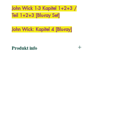
John Wick 1-3 Kapitel 1+2+3 /
Teil 1+2+3 [Blu-ray Set]
John Wick: Kapitel 4 [Blu-ray]
Produkt info
Regisseur ‏ : ‎
David Leitch
Darsteller ‏ : ‎
Huston, Anjelica,
Dafoe, Willem, Nyqvist, Michael,
McShane, Ian, MacShane, Ian,
Scamarcio, Riccardo, Stahelski,
Chad, Berry, Halle, Fishburne,
Laurence, Allen, Alfie, Reeves,
Keanu
Genre: ‏ : ‎
Action, Thriller & Krimi,
Spielfilm
Sprache, ‏ : ‎
Englisch , Deutsch