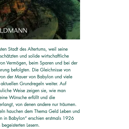
Taschenbuch
Erscheinungsdatum
01.01.2002
Verlag
Goldmann
Seitenzahl
208
Maße (L/B/H)
n Stadt des Altertums, weil seine
18.2/12.6/2 cm
hätzten und solide wirtschaftliche
Gewicht
203 g
von Vermögen, beim Sparen und bei der
Originaltitel
rung befolgten. Die Gleichnisse von
The Richest Man in B
von der Mauer von Babylon und viele
Übersetzer
aktuellen Grundregeln weiter. Auf
Antoinette Gittinger
uliche Weise zeigen sie, wie man
Sprache
eine Wünsche erfüllt und die
Deutsch
erlangt, von denen andere nur träumen.
ISBN
978-3-442-16383-0
beln hauchen dem Thema Geld Leben und
an in Babylon“ erschien erstmals 1926
 begeisterten Lesern.