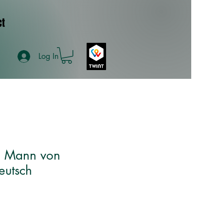
ct
Log In
te Mann von
eutsch