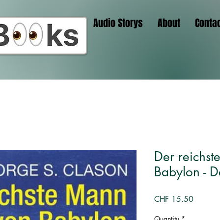
Audio Storys
About
Conta
Der reichs
Babylon - D
Price
CHF 15.50
Quantity
*