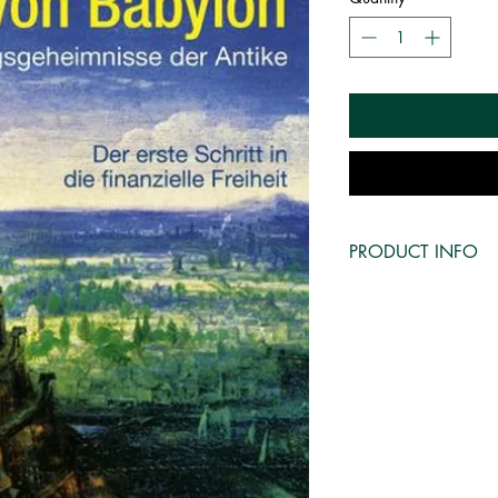
PRODUCT INFO
Titel:
Der reichste Mann vo
Erfolgsgeheimnisse deer
finanzielle Freiheit
Autor:
George S. Clason
Verkaufsrang
1136
Einband