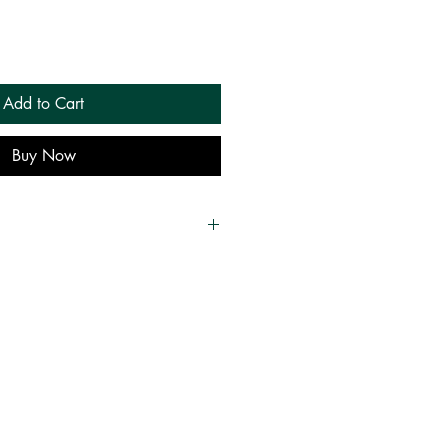
Add to Cart
Buy Now
n Babylon
 Antike - Der erste Schritt in die