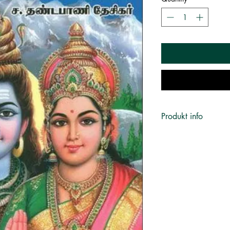
Produkt info
எழுத்தாளர்
:
ச. தண்டபா
பதிப்பகம்
:
சாரதா பதிப்
Publisher
:
Saratha Pa
புத்தக வகை
:
இலக்கிய
பக்கங்கள்
:
320
பதிப்பு
:
4
Published on
:
2016