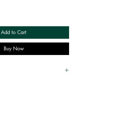
Add to Cart
Buy Now
ணி தேசிகர்
பகம்
thippagam
ம்