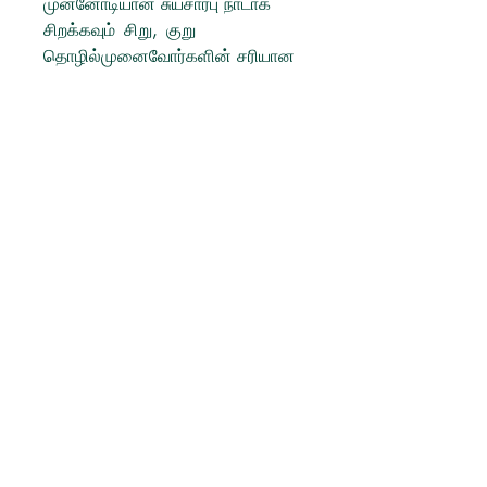
முன்னோடியான சுயசார்பு நாடாக
சிறக்கவும் சிறு, குறு
தொழில்முனைவோர்களின் சரியான
முன்னெடுப்பு அவசியம். அத்தகைய
சிறு மற்றும் குறுந் தொழில்
முனைவோர்களுக்கு பிசினெஸ்-ஐ
வெற்றிகரமாக நடத்த உதவும் வணிக
நுணுக்கங்களை இந்நூல் எளிய
மொழியில் திறம்பட வழங்குகிறது.
தொழில் செய்வோர் யதார்த்தத்தில்
சந்திக்கும் பற்பல சவால்களை
எப்படிக் கையாள்வது என்பதை
உதாரணங்களோடு விளக்கியிருப்பது
அருமை. தொழில் முனைவோர்
மட்டுமின்றி தொழில் முனைவதில்
ஆர்வம் உள்ளோரும் கட்டாயம்
வாசித்துப் பயன் பெறவேண்டிய
புத்தகம் இது."
- சதீஷ்குமார் வெங்கடாசலம், துணை