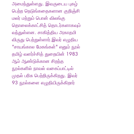
அமைந்துள்ளது. இவருடைய புகழ்
பெற்ற நெடுங்கதைகளான குறிஞ்சி
மலர் மற்றும் பொன் விலங்கு
தொலைக்காட்சித் தொடர்களாகவும்
வந்துள்ளன. சாகித்திய அகாதமி
விருது பெற்றுள்ளார்.இவர் எழுதிய
"சாயங்கால மேகங்கள்" எனும் நூல்
தமிழ் வளர்ச்சித் துறையின் 1983
ஆம் ஆண்டுக்கான சிறந்த
நூல்களில் நாவல் வகைப்பாட்டில்
முதல் பரிசு பெற்றிருக்கிறது. இவர்
93 நூல்களை எழுதியிருக்கிறார்
Produkt info
எழுத்தாளர்
:
நா. பார்த்தசாரதி
பதிப்பகம்
:
சீதை பதிப்பகம்
Publisher
:
Seethai Pathippagam