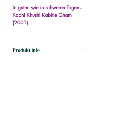
In guten wie in schweren Tagen -
Kabhi Khushi Kabhie Gham
(2001)
Produkt info
Regisseur ‏ : ‎
Karan Johar
Genre ‏ : ‎
Unterhaltung,
Spielfilm, Bollywood
Laufzeit ‏ : ‎
Liebesromane, Film, Video,
Bollywood, Indien, Roman,
Erzählung
Erscheinungstermin ‏ : ‎
21. Mai
2010
Darsteller ‏ : ‎
Amitabh
Bachchan, Shah Rukh Khan, Hrithik
Roshan, Kareena Kapoor