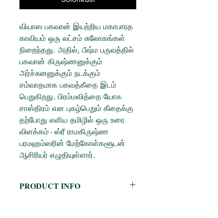
வியாஸ பகவான் இயற்றிய மகாபாரத
காவியம் ஒரு லட்சம் சுலோகங்கள்
நிறைந்தது. அதில், பீஷ்ம பருவத்தில்
பகவான் கிருஷ்ணனுக்கும்
அர்ச்சுனனுக்கும் நடக்கும்
சம்வாதமாக பகவத்கீதை இடம்
பெறுகிறது. பிரம்மவித்தை யோக
சாஸ்திரம் என புகழ்பெறும் கீதைக்கு
தற்போது எளிய தமிழில் ஒரு உரை
விளக்கம் - ஸ்ரீ ராமகிருஷ்ண
பரமஹம்ஸரின் மேற்கோள்களூடன்
ஆசிரியர் எழுதியுள்ளார்.
PRODUCT INFO
Author:
பி. எஸ். ஆச்சார்யா
Publisher:
நர்மதா பதிப்பகம்