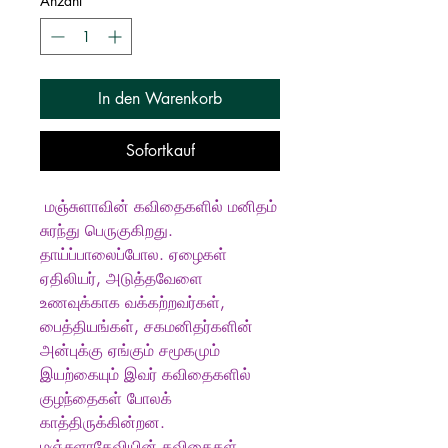
Anzahl
*
In den Warenkorb
Sofortkauf
மஞ்சுளாவின் கவிதைகளில் மனிதம்
சுரந்து பெருகுகிறது.
தாய்ப்பாலைப்போல. ஏழைகள்
ஏதிலியர், அடுத்தவேளை
உணவுக்காக வக்கற்றவர்கள்,
பைத்தியங்கள், சகமனிதர்களின்
அன்புக்கு ஏங்கும் சமூகமும்
இயற்கையும் இவர் கவிதைகளில்
குழந்தைகள் போலக்
காத்திருக்கின்றன.
மஞ்சுளாதேவியின் கவிதைகள்