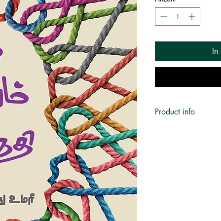
In
Product info
Author:
ஷாஹுல் ஹமீது
Publisher:
சீர்மை
No. of pages:
304
Language:
தமிழ்
ISBN:
9788195387
Category:
கட்டுரை
Subject:
உளவியல், இஸ்ல
Published on:
2022
Book Format:
Paperba