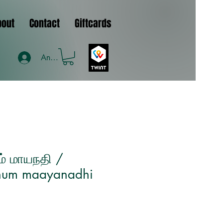
bout
Contact
Giftcards
Anmelden
ம் மாயநதி /
um maayanadhi