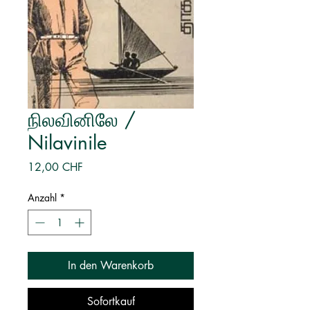
நிலவினிலே /
Nilavinile
Preis
12,00 CHF
Anzahl
*
In den Warenkorb
Sofortkauf