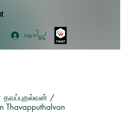
ct
Log In
 தவப்புதல்வன் /
in Thavapputhalvan