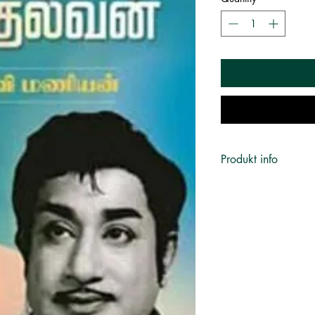
Produkt info
எழுத்தாளர் :
தமிழருவி
பதிப்பகம் :
கற்பகம் புத
Publisher :
Karpagam 
புத்தக வகை :
Cinema 
பக்கங்கள் :
248
பதிப்பு :
1
Published on :
2017
Keywords :
tamil boo