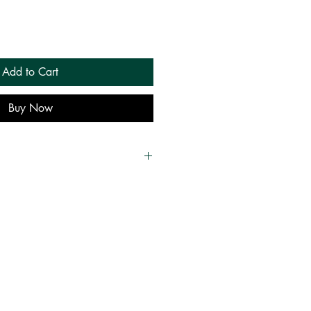
Add to Cart
Buy Now
 மணியன், Tamizharuvi Maniyan
்தகாலயம்
Puthakalayam
| சினிமா,
ks online shopping, tamil books , buy