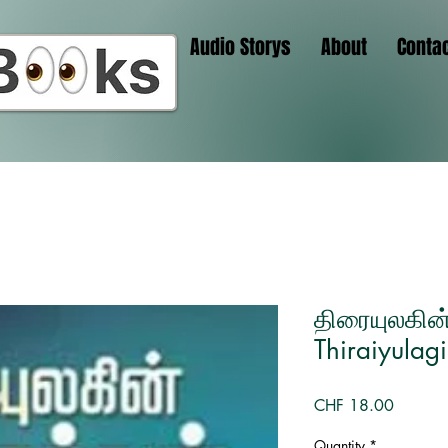
Audio Storys
About
Conta
திரையுலகின்
Thiraiyulag
Price
CHF 18.00
Quantity
*