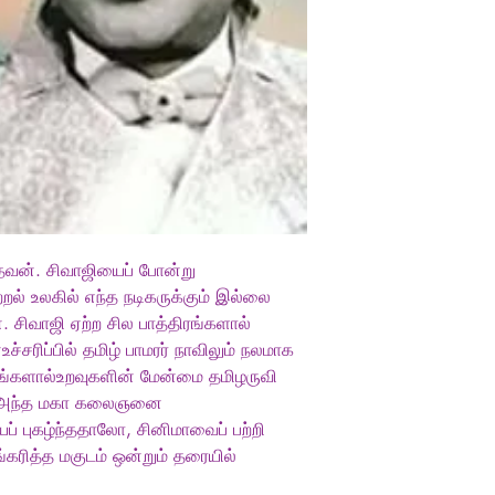
tamil books online, ta
books shopping, tamil
Thavaputhalvan, திரைய
மணியன், Tamilaruvi M
Tamilaruvi Manian Ka
கட்டுரைகள், கற்பகம் 
Puthakalayam, buy Ta
Karpagam Puthakalaya
Thavaputhalvan tamil 
்தவன். சிவாஜியைப் போன்று
ஆற்றல் உலகில் எந்த நடிகருக்கும் இல்லை
 சிவாஜி ஏற்ற சில பாத்திரங்களால்
உச்சரிப்பில் தமிழ் பாமரர் நாவிலும் நலமாக
ங்களால்உறவுகளின் மேன்மை தமிழருவி
் அந்த மகா கலைஞனை
ைப் புகழ்ந்ததாலோ, சினிமாவைப் பற்றி
ித்த மகுடம் ஒன்றும் தரையில்