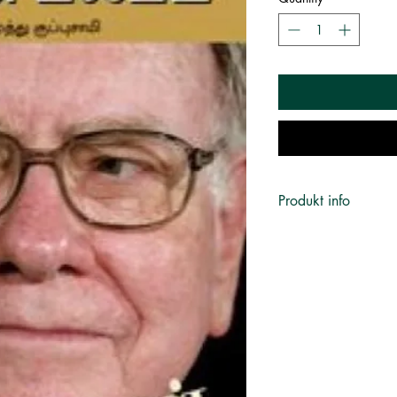
Produkt info
Author:
செல்லம
Kuppusamy)
Language:
தமிழ்
Page:
192
Publisher:
கிழக்க
Category:
Biograph
வரலாறு , Essay | கட்டு
சுயமுன்னேற்றம் ,
Published on
:
2007