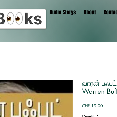
Audio Storys
About
Conta
வாரன் பஃபட்
Warren Buff
Price
CHF 19.00
Quantity
*