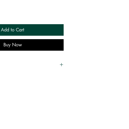
Add to Cart
Buy Now
ுத்து குப்புசாமி (Chellamuthu
ு பதிப்பகம் (Kizhakku Pathippagam)
y | சுயசரிதை & வாழ்க்கை
ரை , Self - Development |