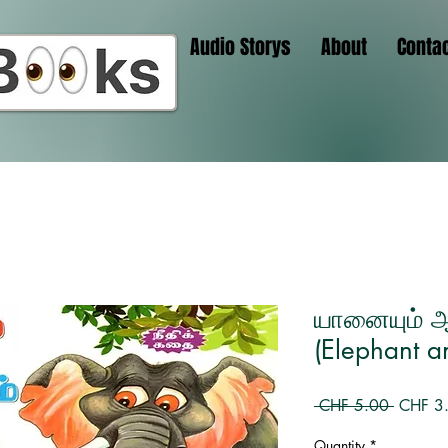
Audio Storys
About
Conta
யானையும் ஆ
(Elephant a
Regular
 CHF 5.00 
CHF 3
Price
Quantity
*