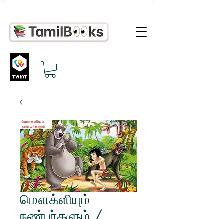
மௌக்ளியும்
நண்பர்களும் /