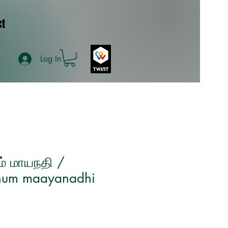
ct
Log In
ம் மாயநதி /
um maayanadhi