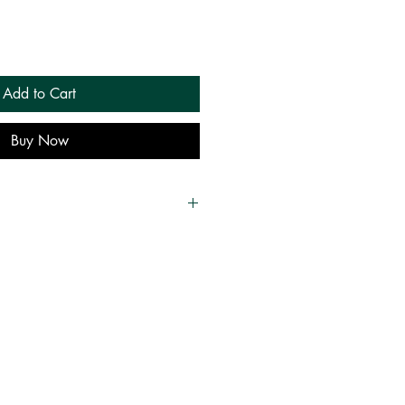
Add to Cart
Buy Now
 உமரீ
533
ாம் / முஸ்லிம்கள், ஆன்மிகம்
ck