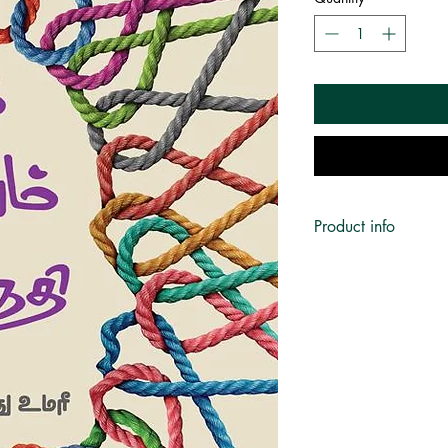
Product info
Author:
ஷாஹுல் ஹமீது
Publisher:
சீர்மை
No. of pages:
304
Language:
தமிழ்
ISBN:
9788195387
Category:
கட்டுரை
Subject:
உளவியல், இஸ்ல
Published on:
2022
Book Format:
Paperba