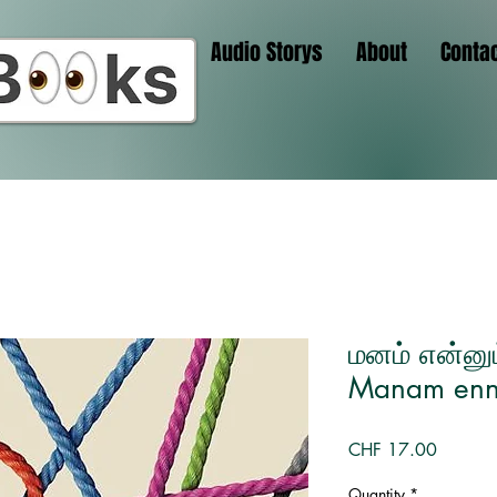
Audio Storys
About
Conta
மனம் என்னு
Manam enn
Price
CHF 17.00
Quantity
*