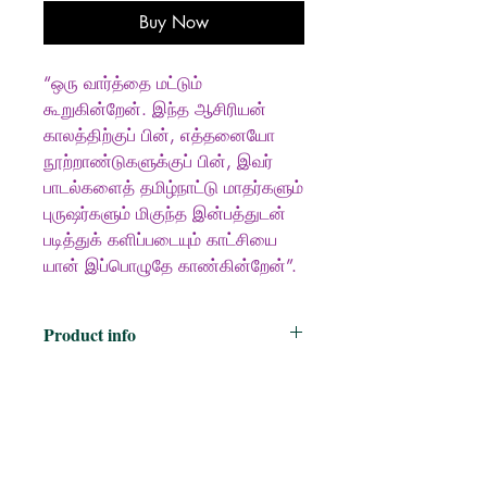
Buy Now
“ஒரு வார்த்தை மட்டும்
கூறுகின்றேன். இந்த ஆசிரியன்
காலத்திற்குப் பின், எத்தனையோ
நூற்றாண்டுகளுக்குப் பின், இவர்
பாடல்களைத் தமிழ்நாட்டு மாதர்களும்
புருஷர்களும் மிகுந்த இன்பத்துடன்
படித்துக் களிப்படையும் காட்சியை
யான் இப்பொழுதே காண்கின்றேன்”.
Product info
எழுத்தாளர்
:
முனைவர் ககவை
வாணன்
பதிப்பகம்
:
சப்னா புக்
ஹவுஸ், Sapna Book House
புத்தக வகை
:
கவிதைகள்