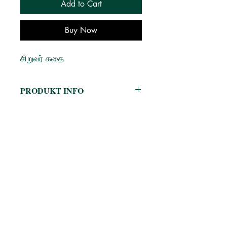
Add to Cart
Buy Now
சிறுவர் கதை
PRODUKT INFO
Author: எஸ். அபிநயா
Publisher:
வானம் பதிப்பகம்
Language: தமிழ்
Published on: 2021
Book Format: Paperback
Age group: 2 - 5 Years, 5 - 9 Years