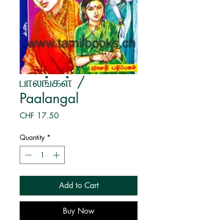
பாலங்கள் /
Paalangal
Price
CHF 17.50
Quantity
*
Add to Cart
Buy Now