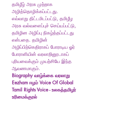
தமிழீழ் அரசு முற்றாக
அழித்தொழிக்கப்பட்டது.
எவ்வாறு திட்டமிடப்பட்டு, தமிழீழ
அரசு வல்வளைப்புச் செய்யப்பட்டு,
தமிழின அழிப்பு நிகழ்த்தப்பட்டது
என்பதை. தமிழின்
அழிப்பிற்கெதிராகப் போராடிய ஓர்
போராளியின் வரலாறினூடாகப்
புரியவைக்கும் முயற்சியே இந்த
ஆவணமாகும்.
Biography வாழ்க்கை வரலாறு
Eezham ஈழம் Voice Of Global
Tamil Rights Voice - உலகத்தமிழர்
உரிமைக்குரல்
Produkt info