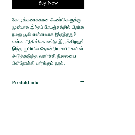
Buy Now
கோடிக்கணக்கான ஆண்டுகளுக்கு
முன்பாக இந்தப் பிரபஞ்சத்தில் பிறந்த
நமது பூமி என்னவாக இருந்தது?
என்ன ஆகிக்கொண்டு இருக்கிறது?
இந்த பூமியில் தோன்றிய உயிரிகளின்
அடுத்தடுத்த வளர்ச்சி நிலையை
பின்நோக்கி பார்க்கும் நூல்.
Produkt info
Author:
ஆத்மா கே. ரவி
Publisher:
பாரதி புத்தகாலயம்
No. of pages:
96
Language:
தமிழ்
ISBN:
9789382826323
Published on:
2013
Book Format:
Paperback