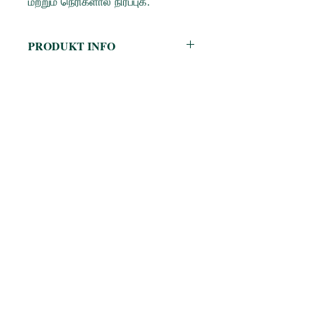
மற்றும் நெரிகளால் நிரப்புக.
PRODUKT INFO
Categories: Siruvar Kathaigal/ Story
Books- TAMIL, Story Books