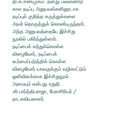
தி.க.சண்முகம். தனது பல்லாண்டு
கால நடிப்பு அனுபவங்களினூடாக
நடிப்புக் குறித்த கருத்துக்களை
அவர் தொகுத்துக் கொண்டிருந்தார்.
அந்த அனுபவத்தையே இச்சிறு
நூலில் பகிர்ந்துள்ளார்.
நடிப்பைக் கற்றுக்கொள்ள
விழைவோர், நடிப்பைக்
கூர்மைப்படுத்திக் கொள்ள
விழைவோர் யாவருக்கும் வழிகாட்டும்
ஒளிவிளக்காக இச்சிறுநூல்
அமையும் என்பது உறுதி.
-கி.பார்த்திபராஜா, பேராசிரியர் /
நாடகவியலாளர்
PRODUCT INFO
Author: அவ்வை தி. க. சண்முகம்
Publisher:
தேநீர் பதிப்பகம்