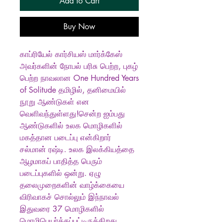
Add to Cart
Buy Now
காப்ரியேல் கார்சியஸ் மார்க்கேஸ்
அவர்களின் நோபல் பரிசு பெற்ற, புகழ்
பெற்ற நாவலான One Hundred Years
of Solitude தமிழில், தனிமையில்
நூறு ஆண்டுகள் என
வெளிவந்துள்ளது!சென்ற ஐம்பது
ஆண்டுகளில் உலக மொழிகளில்
மகத்தான படைப்பு என்கிறார்
சல்மான் ரஷ்டி. உலக இலக்கியத்தை
ஆழமாகப் பாதித்த பெரும்
படைப்புகளில் ஒன்று. ஏழு
தலைமுறைகளின் வாழ்க்கையை
விரிவாகச் சொல்லும் இந்நாவல்
இதுவரை 37 மொழிகளில்
மொழிபெயர்க்கப்பட்டிருக்கிறது.