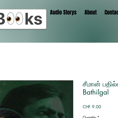
Audio Storys
About
Conta
சீமான் பதில
Bathilgal
Price
CHF 9.00
Quantity
*