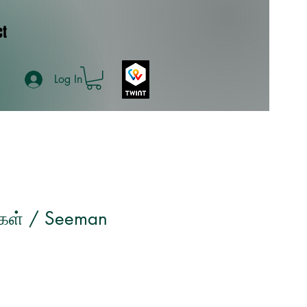
ct
Log In
்கள் / Seeman