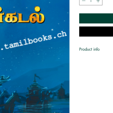
Product info
Author:
by ஜெயமோகன்
Categories:
Novel | நா
Novels , Hindu | இந்த
Format:
Hard Bound
Pages:
1290 pages
Language:
Tamil
Publisher:
கிழக்கு பதிப