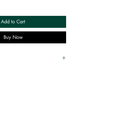
Add to Cart
Buy Now
 [Jeyamohan]
வல் , சரித்திர நாவல்கள் | Historical
ு மதம்
்பகம்