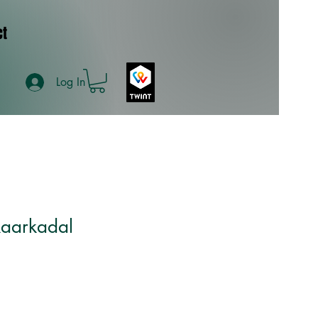
ct
Log In
kaarkadal