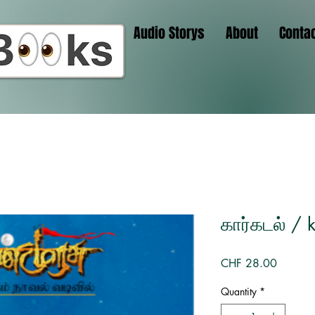
Audio Storys
About
Conta
கார்கடல் / 
Price
CHF 28.00
Quantity
*