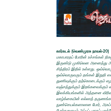
கார்கடல் (வெண்முரசு நாவல்-20)
மகாபாரதப் போரின் உச்சங்கள் நிக
இருண்டு முகிலென அனைத்து அற
சித்திரம் இதில் உள்ளது. ஒவ்வ
ஒவ்வொருவரும் தங்கள் இறுதி எல்
துணிவுக்கும் தற்கொடைக்கும் எழ
வஞ்சத்துக்கும் இறங்கவைக்கும்
இலக்கியங்களில் அத்தனை விரிவ
வாழ்க்கையின் எல்லாத் தருணங்கள
நுண்செயல்களாலான போர், அகப்போ
போர்களையும் அப்பட்டமாகப் புறத்தே