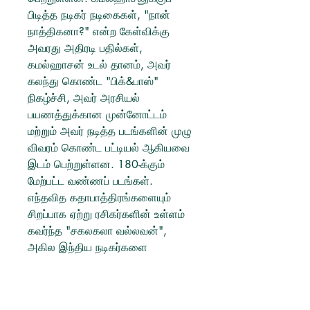
பிடித்த நடிகர் நடிகைகள், "நான்
நாத்திகனா?" என்ற கேள்விக்கு
அவரது அதிரடி பதில்கள்,
கமல்ஹாசன் உடல் தானம், அவர்
கலந்து கொண்ட "பிக்&பாஸ்"
நிகழ்ச்சி, அவர் அரசியல்
பயணத்துக்கான முன்னோட்டம்
மற்றும் அவர் நடித்த படங்களின் முழு
விவரம் கொண்ட பட்டியல் ஆகியவை
இடம் பெற்றுள்ளன. 180-க்கும்
மேற்பட்ட வண்ணப் படங்கள்.
எந்தவித கதாபாத்திரங்களையும்
சிறப்பாக ஏற்று ரசிகர்களின் உள்ளம்
கவர்ந்த "சகலகலா வல்லவன்",
அகில இந்திய நடிகர்களை
மட்டுமல்ல, ஆலிவுட் நடிகர்களையும்
அசர வைத்த உலகநாயகன்
கமல்ஹாசன் பற்றி இப்படி ஒரு