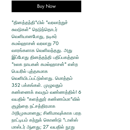
Buy Now
"தினத்தந்தி"யில் "வரலாற்றுச்
சுவடுகள்" நெடுந்தொடர்
வெளியானபோது, நடிகர்
கமல்ஹாசன் வரலாறு 70
வாரங்களாக வெளிவந்தது. அது
இப்போது தினத்தந்தி பதிப்பகத்தால்
"உலக நாயகன் கமல்ஹாசன்" என்ற
பெயரில் புத்தகமாக
வெளியிடப்பட்டுள்ளது. மொத்தம்
352 பக்கங்கள். முழுவதும்
கண்ணைக் கவரும் வண்ணத்தில்! 6
வயதில் "களத்தூர் கண்ணம்மா"வில்
குழந்தை நட்சத்திரமாக
அறிமுகமானது; சினிமாவுக்காக பரத
நாட்டியம் கற்றுக் கொண்டு "டான்ஸ்
மாஸ்டர் ஆனது; 27 வயதில் நூறு