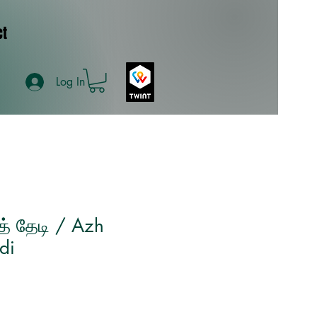
ct
Log In
் தேடி / Azh
di