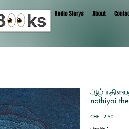
Audio Storys
About
Conta
ஆழ் நதியைத
nathiyai the
Price
CHF 12.50
Quantity
*