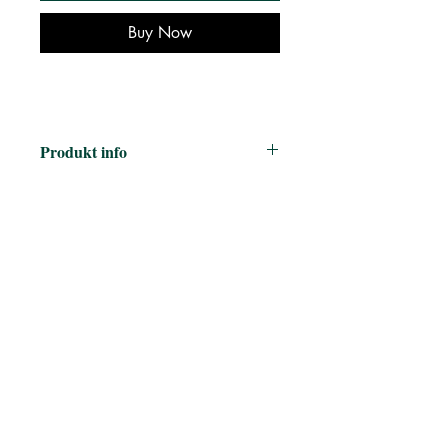
Buy Now
Produkt info
மொழிபெயர்ப்பு:
லதா அருணாச்சலம்
(Ladhaa Arunaachchalam)
பதிப்பகம்
:
சால்ட் பதிப்பகம்
Publisher
:
Salt publications
புத்தக வகை
:
Short Stories |
சிறுகதைகள், Translation |
மொழிபெயர்ப்பு, 2023 New Arrivals,
Salt publication New releases
பக்கங்கள்
:
196
பதிப்பு
:
1
Published on
:
2023