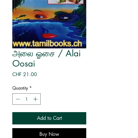
அலை ஓசை / Alai
Oosai
Price
CHF 21.00
Quantity
*
Add to Cart
Buy Now