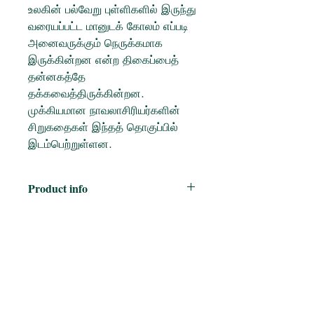
உலகின் பல்வேறு புள்ளிகளில் இருந்து
வரையப்பட்ட மானுடக் கோலம் எப்படி
அனைவருக்கும் நெருக்கமாக
இருக்கின்றன என்ற திகைப்பைத்
தன்னகத்தே
தக்கவைத்திருக்கின்றன.
முக்கியமான நாவலாசிரியர்களின்
சிறுகதைகள் இந்தத் தொகுப்பில்
இடம்பெற்றுள்ளன.
Product info
Translator:
கோ. கமலக்கண்ணன்
Publisher:
தமிழினி
Language:
தமிழ்
Published on:
2022
Book Format:
Paperback