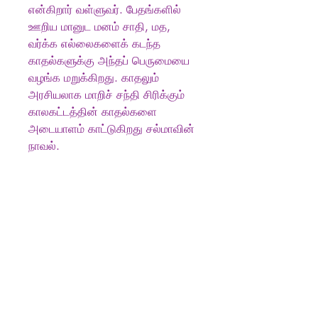
என்கிறார் வள்ளுவர். பேதங்களில்
ஊறிய மானுட மனம் சாதி, மத,
வர்க்க எல்லைகளைக் கடந்த
காதல்களுக்கு அந்தப் பெருமையை
வழங்க மறுக்கிறது. காதலும்
அரசியலாக மாறிச் சந்தி சிரிக்கும்
காலகட்டத்தின் காதல்களை
அடையாளம் காட்டுகிறது சல்மாவின்
நாவல்.
Produkt info
Author
:
சல்மா, Salma
Publisher:
Kalachuvadu,
காலச்சுவடு)
No. of pages:
215
Language:
தமிழ்
தமிழ் புத்தகங்கள்
Published on:
2023
Book Format:
Paperback