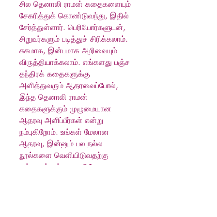
சில தெனாலி ராமன் கதைகளையும்
சேகரித்துக் கொண்டுவந்து, இதில்
சேர்த்துள்ளார். பெரியோர்களுடன்,
சிறுவர்களும் படித்துச் சிரிக்கலாம்.
சுகமாக, இன்பமாக அறிவையும்
விருத்தியாக்கலாம். எங்களது பஞ்ச
தந்திரக் கதைகளுக்கு
அளித்துவரும் ஆதரவைப்போல்,
இந்த தெனாலி ராமன்
கதைகளுக்கும் முழுமையான
ஆதரவு அளிப்பீர்கள் என்று
நம்புகிறோம். உங்கள் மேலான
ஆதரவு, இன்னும் பல நல்ல
நூல்களை வெளியிடுவதற்கு
எங்களுக்குத் தூணடுகோலாக
அமையும் என்று நம்புகிறோம்.
Produkt info