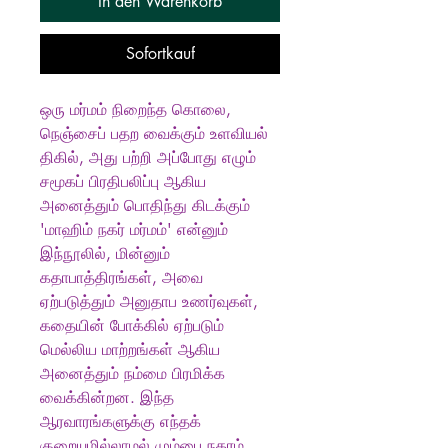
In den Warenkorb
Sofortkauf
ஒரு மர்மம் நிறைந்த கொலை,
நெஞ்சைப் பதற வைக்கும் உளவியல்
திகில், அது பற்றி அப்போது எழும்
சமூகப் பிரதிபலிப்பு ஆகிய
அனைத்தும் பொதிந்து கிடக்கும்
'மாஹிம் நகர் மர்மம்' என்னும்
இந்நூலில், மின்னும்
கதாபாத்திரங்கள், அவை
ஏற்படுத்தும் அனுதாப உணர்வுகள்,
கதையின் போக்கில் ஏற்படும்
மெல்லிய மாற்றங்கள் ஆகிய
அனைத்தும் நம்மை பிரமிக்க
வைக்கின்றன. இந்த
ஆரவாரங்களுக்கு எந்தக்
குறையுமில்லாமல் மும்பை நகரம்