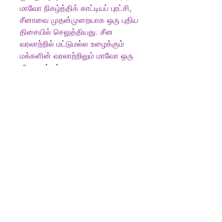
மாவோ நிகழ்த்திக் காட்டியப் புரட்சி,
சீனாவை முதன்முறையாக ஒரு புதிய
திசையில் செலுத்தியது. சீன
வரலாற்றில் மட்டுமல்ல உழைக்கும்
மக்களின் வரலாற்றிலும் மாவோ ஒரு
வீர சகாப்தம்.
சீன புரட்சியை கண்முன் நிருத்தும்
இந்நூல் உலக சரித்திரத்தில்
மாவோவின் இடத்தை திட்டவட்டமாக
சுட்டிக்காட்டவும் செய்கிறது.
Produkt info
எழுத்தாளர்
:
மருதன், Maruthan
பதிப்பகம்
:
கிழக்கு பதிப்பகம்
Publisher
:
Kizhakku
Pathippagam
புத்தக வகை
:
அரசியல்