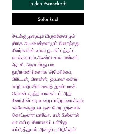
In den Warenkorb
Sofortkauf
அடக்குமுறையும் மிருகத்தனமும்
தீராத அடிமைத்தனமும் நிறைந்தது
சீனர்களின் வரலாறு. கிட்டத்தட்ட
நான்காயிரம் ஆண்டு கால மன்னர்
ஆட்சி. தொடர்ந்து பல
நூற்றாண்டுகளாக அமெரிக்கா,
பிரிட்டன், பிரான்ஸ், ஜப்பான் என்று
மாறி மாறி சீனாவைத் துண்டாடிக்
கொண்டிருந்த காலகட்டம் அது.
சீனாவின் வரலாறை மாற்றியமைக்கும்
உத்வேகத்துடன் தன் போர் முரசைக்
கொட்டினார் மாவோ. என் பின்னால்
வா என்று சீனாவைப் பார்த்து
கம்பீரத்துடன் அழைப்பு விடுக்கும்