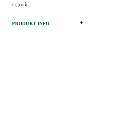
வருபவர்.
PRODUKT INFO
Author: மேபல் பவர்ஸ்
Translator: சரவணன் பார்த்தசாரதி
Publisher:
பாரதி புத்தகாலயம்
No. of pages: 80
Language: தமிழ்
Tamil Books
Published on: 2017
Book Format: Paperback
Category: சிறுவர் கதை, மொழிபெயர்ப்பு
Switzerland
Age group: 5 - 9 Years, 9 - 12 Years
tamilbooksinfo@gmail.com
Tel:
0791043701
Socials