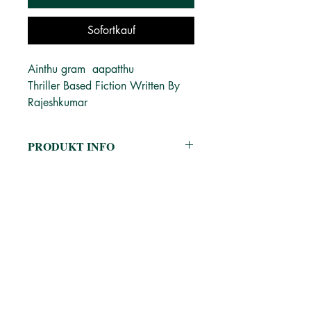
Sofortkauf
Ainthu gram aapatthu
Thriller Based Fiction Written By
Rajeshkumar
PRODUKT INFO
Published April 27th 2018 by Geeye
Publications
ASIN: B07CQRSPHN