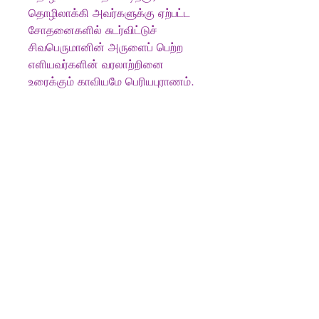
தொழிலாக்கி அவர்களுக்கு ஏற்பட்ட
சோதனைகளில் சுடர்விட்டுச்
சிவபெருமானின் அருளைப் பெற்ற
எளியவர்களின் வரலாற்றினை
உரைக்கும் காவியமே பெரியபுராணம்.
Produkt info
Author:
காந்திமதி ரவி, Gandhimathi
Ravi
Publisher:
கௌரா பதிப்பகக் குழுமம்
Language:
தமிழ்
Published on:
2025
Tamil Books
Book Format: Paperback
Subject:
இலக்கியம்
Switzerland
tamilbooksinfo@gmail.com
Tel:
0791043701