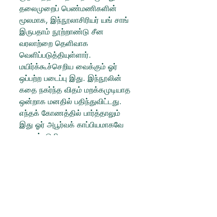
தலைமுறைப் பெண்மணிகளின்
மூலமாக, இந்நூலாசிரியர் யங் சாங்
இருபதாம் நூற்றாண்டு சீன
வரலாற்றை தெளிவாக
வெளிப்படுத்தியுள்ளார்.
மயிர்க்கூச்செறிய வைக்கும் ஓர்
ஒப்பற்ற படைப்பு இது. இந்நூலின்
கதை நகர்ந்த விதம் மறக்கமுடியாத
ஒன்றாக மனதில் பதிந்துவிட்டது.
எந்தக் கோணத்தில் பார்த்தாலும்
இது ஓர் அபூர்வக் காப்பியமாகவே
காணப்படுகிறது.
Product Info:
யங் சாங் (ஆசிரியர்), லியோ
ஜோசப் (தமிழில்)
Author: விக்டர் பிராங்கல்
Translator: ச. சரவணன்