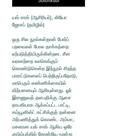
Sofortkauf
யங் சாங் (ஆசிரியர்), லியோ
ஜோசப் (தமிழில்)
ஒரு சில நூல்கள்தான் போர்ப்
பறவைகள் போல தாக்கத்தை
ஏற்படுத்தியிருக்கின்றன. சீன
வரலாற்றை உலகெங்கும்
கொண்டுசென்ற இந்நூல் சிறந்த
பாராட்டுகளைப் பெற்றிருப்பதோடு,
மாபெரும் எண்ணிக்கையில்
விற்பனையும் ஆகியுள்ளது. ஓர்
இராணுவத் தளபதிக்கு ஆசை
நாயகியாக ஆக்கப்பட்ட பாட்டி,
கம்யூனிஸ்ட் கட்சிக்குத் தன்னை
அர்பணித்துக் கொண்ட அம்மா,
மகளான யங் சாங் ஆகிய ஒரே
குடும்பத்தில் தோன்றிய மூன்று