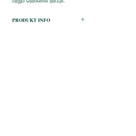
மற்றும் நெரிகளால் நிரப்புக.
PRODUKT INFO
Categories: Siruvar Kathaigal/ Story
Books- TAMIL, Story Books