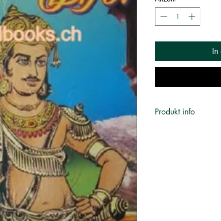
In
Produkt info
Author:
உதயணன்
Publisher:
Gowra 
Category:
வரலாறு, 
Language:
Tamil