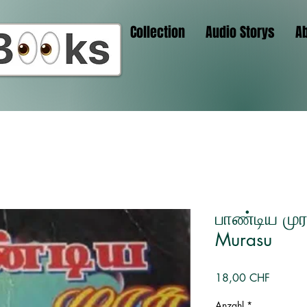
Collection
Audio Storys
A
பாண்டிய முர
Murasu
Preis
18,00 CHF
Anzahl
*