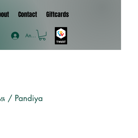
bout
Contact
Giftcards
Anmelden
சு / Pandiya