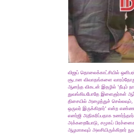
விஜய் தொலைக்காட்சியில் ஒளிபரப்ப
சூடான விவாதங்களை வாரம்தோறும்
ஆனந்த விகடன் இதழில் 'நீயும் நா
துவங்கியபோதே இளைஞர்கள் ஆர்வ
திசையில் அழைத்துச் செல்லவும
ஒருவர் இருக்கிறார்' என்ற எண்ண
எனர்ஜி அதிகரிப்பதாக உணர்ந்தார்
அக்கறையோடு, சமூகப் பிரச்னை
ஆழமாகவும் அலசியிருக்கிறார் நூல