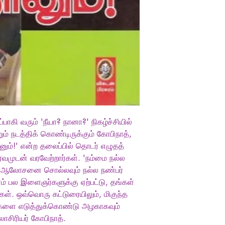
Pages
Published On
Year
Edition
Format
ாகி வரும் 'நீயா? நானா?' நிகழ்ச்சியில்
 நடத்திக் கொண்டிருக்கும் கோபிநாத்,
னும்!' என்ற தலைப்பில் தொடர் எழுதத்
முடன் வரவேற்றார்கள். 'நம்மை நல்ல
், ஆலோசனை சொல்லவும் நல்ல நண்பர்
ம் பல இளைஞர்களுக்கு ஏற்பட்டு, தங்கள்
கள். ஒவ்வொரு கட்டுரையிலும், மிகுந்த
களை எடுத்துக்கொண்டு அழகாகவும்
ாசிரியர் கோபிநாத்.