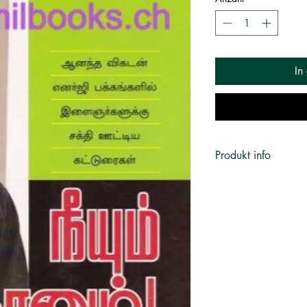
In
Produkt info
Book Title
Author
ISBN
Publisher