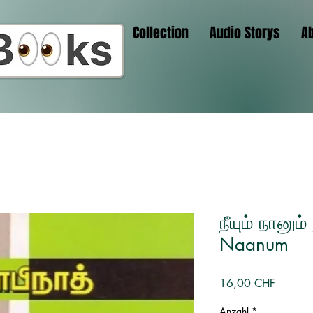
Collection
Audio Storys
A
நீயும் நானு
Naanum
Preis
16,00 CHF
Anzahl
*