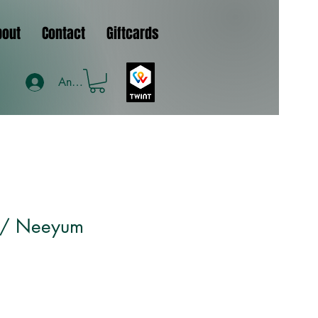
bout
Contact
Giftcards
Anmelden
ம் / Neeyum