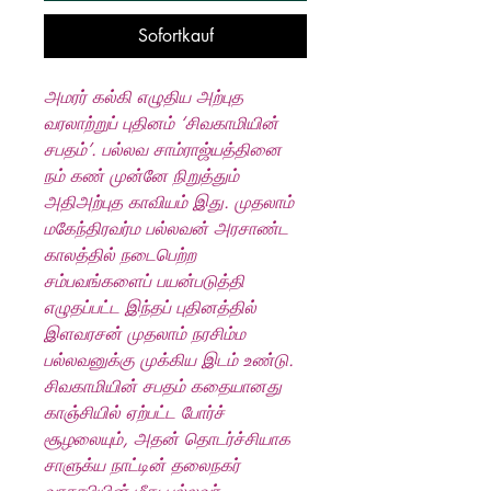
Sofortkauf
அமரர் கல்கி எழுதிய அற்புத
வரலாற்றுப் புதினம் ‘சிவகாமியின்
சபதம்’. பல்லவ சாம்ராஜ்யத்தினை
நம் கண் முன்னே நிறுத்தும்
அதிஅற்புத காவியம் இது. முதலாம்
மகேந்திரவர்ம பல்லவன் அரசாண்ட
காலத்தில் நடைபெற்ற
சம்பவங்களைப் பயன்படுத்தி
எழுதப்பட்ட இந்தப் புதினத்தில்
இளவரசன் முதலாம் நரசிம்ம
பல்லவனுக்கு முக்கிய இடம் உண்டு.
சிவகாமியின் சபதம் கதையானது
காஞ்சியில் ஏற்பட்ட போர்ச்
சூழலையும், அதன் தொடர்ச்சியாக
சாளுக்ய நாட்டின் தலைநகர்