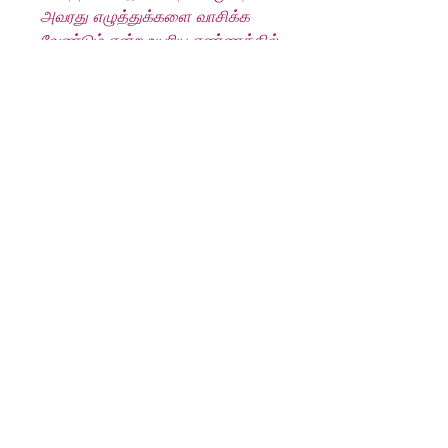
அவரது எழுத்துக்களை வாசிக்க
வேண்டும் என்ற உயரிய எண்ணத்தில்
எமது விகடன் பிரசுரம் சிவகாமியின்
சபதத்தை தமிழ்கூறும்
நல்லுலகத்துக்கு மீண்டும்
அளிப்பதில் பெருமை கொள்கிறது.
மணியம் செல்வன் அவர்களின்
உயிரோவியங்கள் உங்கள் மனதை
நிச்சயம் வருடும். எத்தனை முறை
படித்தாலும் சலிக்காத சாகாவரம்
பெற்ற சரித்திரத்தை வாசித்து
தேன்தமிழ்ச் சுவை பருகி...
வரலாற்றின் பக்கத்தைப் புரட்டுங்கள்!
Produkt info
Author:
கல்கி இரா. கிருஷ்ணமூர்த்தி
Kalki R. Krishnamoorthy
Publisher:
கவிதா பப்ளிகேஷன்