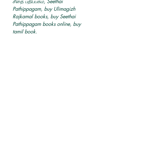
சீதை பதிப்பகம், Seethai
Pathippagam, buy Ulimagizh
Rajkamal books, buy Seethai
Pathippagam books online, buy
tamil book.
Produkt info
Author:
உளிமகிழ்
ராஜ்கமல் Ulimagizh Rajkamal
Publisher:
சீதை பதிப்பகம், Seethai
Pathippagam
Category:
வரலாறு
Tamil Books
Language:
Tamil
Switzerland
tamilbooksinfo@gmail.com
Tel:
0791043701