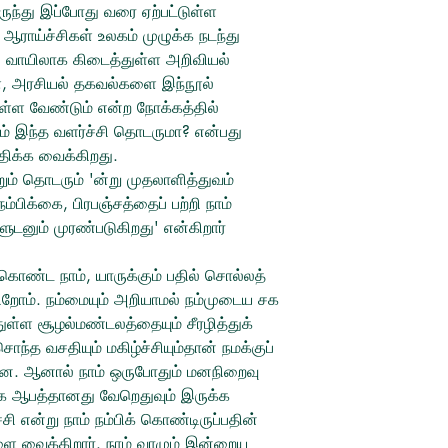
ுந்து இப்போது வரை ஏற்பட்டுள்ள
Category:
கட்டுரை, ம
ஆராய்ச்சிகள் உலகம் முழுக்க நடந்து
Subject:
பிற
் வாயிலாக கிடைத்துள்ள அறிவியல்
ள், அரசியல் தகவல்களை இந்நூல்
்ள வேண்டும் என்ற நோக்கத்தில்
ம் இந்த வளர்ச்சி தொடருமா? என்பது
்திக்க வைக்கிறது.
ம் தொடரும் 'ன்று முதலாளித்துவம்
ிக்கை, பிரபஞ்சத்தைப் பற்றி நாம்
டனும் முரண்படுகிறது' என்கிறார்
ொண்ட நாம், யாருக்கும் பதில் சொல்லத்
றோம். நம்மையும் அறியாமல் நம்முடைய சக
துள்ள சூழல்மண்டலத்தையும் சீரழித்துக்
்த வசதியும் மகிழ்ச்சியும்தான் நமக்குப்
ன. ஆனால் நாம் ஒருபோதும் மனநிறைவு
 ஆபத்தானது வேறெதுவும் இருக்க
சி என்று நாம் நம்பிக் கொண்டிருப்பதின்
ை வைக்கிறார். நாம் வாழும் இன்றைய