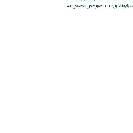
வாழ்க்கைமுறையைப் பற்றி சிந்திக
Tamil Books
Switzerland
tamilbooksinfo@gmail.com
Tel: 0791043701