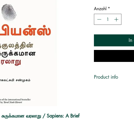
Anzahl
*
In
Product info
Author:
யுவால் நோவா 
Translator:
நாகலட்சுமி
Publisher:
மஞ்சுள் பப்ள
No. of pages:
512
Language:
தமிழ்
 சுருக்கமான வரலாறு / Sapiens: A Brief
ISBN:
9789387383
Published on:
2018
Book Format:
Paperb