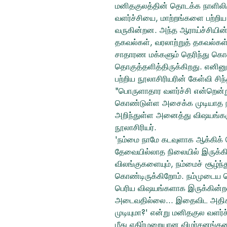
மனிதகுலத்தின் தொடக்க நாளிலிர
வளர்ச்சியை, மாற்றங்களை பற்றிய 
வருகின்றன. அந்த ஆராய்ச்சியின
தகவல்கள், வரலாற்றுத் தகவல்க
சாதாரண மக்களும் தெரிந்து கொள
தொகுத்தளித்திருக்கிறது. எனினு
பற்றிய நூலாசிரியரின் கேள்வி சிந
"பொருளாதார வளர்ச்சி என்றென்று
கொண்டுள்ள அசைக்க முடியாத நம்ப
அறிந்துள்ள அனைத்து விஷயங்களு
நூலாசிரியர்.
'நம்மை நாமே கடவுளாக ஆக்கிக் க
தேவையில்லாத நிலையில் இருக்கி
விலங்குகளையும், நம்மைச் சூழ்ந்
கொண்டிருக்கிறோம். நம்முடைய சொந
பெரிய விஷயங்களாக இருக்கின்ற
அடைவதில்லை... இதைவிட அதிக
முடியுமா?' என்று மனிதகுல வளர்ச்
மீது எதிர்மறையான விமர்சனங்கள