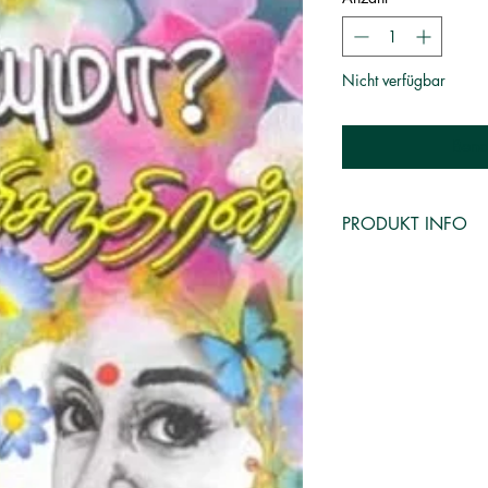
Nicht verfügbar
Bena
PRODUKT INFO
எழுத்தாளர்
:
ரமணிச
பதிப்பகம்
:
அருணோ
புத்தக வகை
:
நாவல
பக்கங்கள்
:
18
Published on
:
20