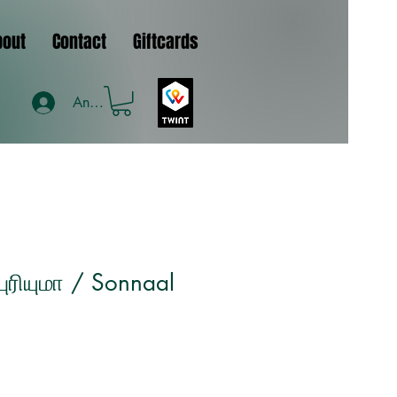
bout
Contact
Giftcards
Anmelden
ுரியுமா / Sonnaal