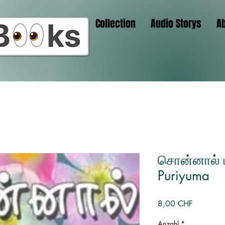
Collection
Audio Storys
A
சொன்னால் ப
Puriyuma
Preis
8,00 CHF
Anzahl
*