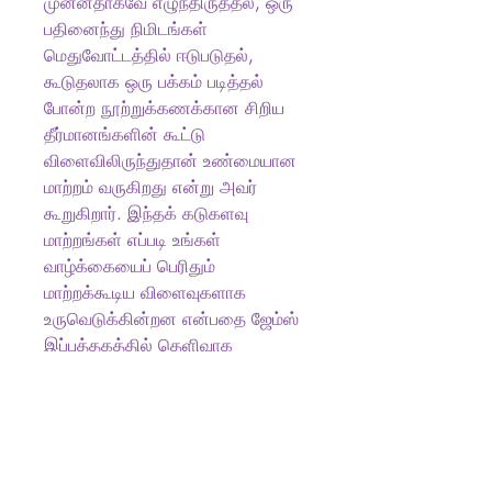
முன்னதாகவே எழுந்திருத்தல், ஒரு
பதினைந்து நிமிடங்கள்
மெதுவோட்டத்தில் ஈடுபடுதல்,
கூடுதலாக ஒரு பக்கம் படித்தல்
போன்ற நூற்றுக்கணக்கான சிறிய
தீர்மானங்களின் கூட்டு
விளைவிலிருந்துதான் உண்மையான
மாற்றம் வருகிறது என்று அவர்
கூறுகிறார். இந்தக் கடுகளவு
மாற்றங்கள் எப்படி உங்கள்
வாழ்க்கையைப் பெரிதும்
மாற்றக்கூடிய விளைவுகளாக
உருவெடுக்கின்றன என்பதை ஜேம்ஸ்
இப்புத்தகத்தில் தெளிவாக
வெளிப்படுத்துகிறார்.
Product info
எழுத்தாளர்
:
ஜேம்ஸ் கிளியர் ,