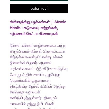
Sofortkauf
சின்னஞ்சிறு பழக்கங்கள் | Atomic
Habits : கடுகளவு மாற்றங்கள்,
கற்பனைக்கெட்டா விளைவுகள்
நீங்கள் உங்கள் வாழ்க்கையை மாற்ற
விரும்பினால் நீங்கள் பிரமாண்டமாக
சிந்திக்க வேண்டும் என்று மக்கள்
நினைக்கின்றனர். ஆனால்
பழக்கங்களைப் பற்றி விரிவாக ஆய்வு
செய்து அதில் உலகப் புகழ்பெற்ற
நிபுணர்களில் ஒருவராகத்
திகழ்கின்ற ஜேம்ஸ் கிளியர் அதற்கு
வேறொரு வழியைக்
கண்டுபிடித்துள்ளார். தினமும்
காலையில் ஐந்து நிமிடங்கள்