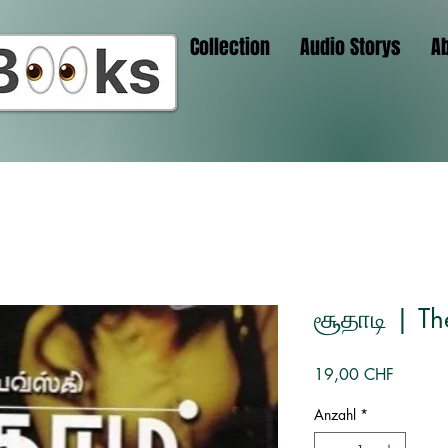
Collection
Audio Storys
A
சூதாடி | T
Preis
19,00 CHF
Anzahl
*