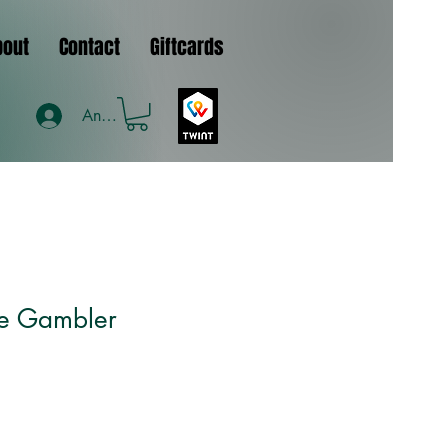
bout
Contact
Giftcards
Anmelden
he Gambler