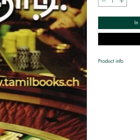
In
Product info
Author:
ஃபியோதர் தஸ்
Translator:
ரா. கிருஷ்
Publisher:
வளரி வெளிய
Language:
தமிழ்
Published on:
2021
Category:
நாவல், மொழி