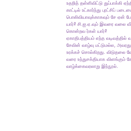
உதறித் தள்ளிவிட்டு துப்பாக்கி ஏந
காட்டில் உட்கார்ந்து புரட்சிப் பட
பொலிவியாவுக்காகவும் சே ஏன் 
யார்? சி.ஐ.ஏ.வும் இவரை வலை வீச
கொன்றவ ர்கள் யார்?
ஏகாதிபத்தியம் எந்த வடிவத்தில் 
சேவின் வாழ்வு மட்டுமல்ல, அவரத
உரக்கச் சொல்கிறது. விடுதலை வ
வரை உந்துசக்தியாக விளங்கும் ச
வாழ்க்கைவரலாறு இந்நூல்.
Tamil Books