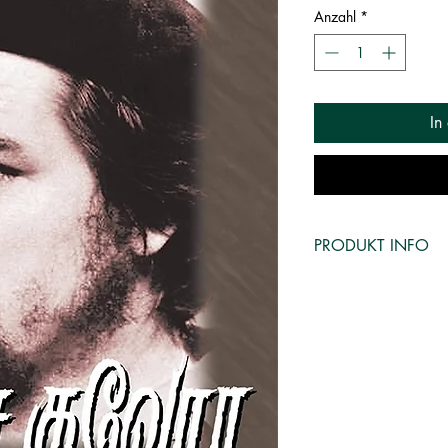
Anzahl
*
In
PRODUKT INFO
Language: Tamil
Binding: Paperbac
Publisher: New Ho
Genre: Biography
ISBN: 9788183
Pages: 160