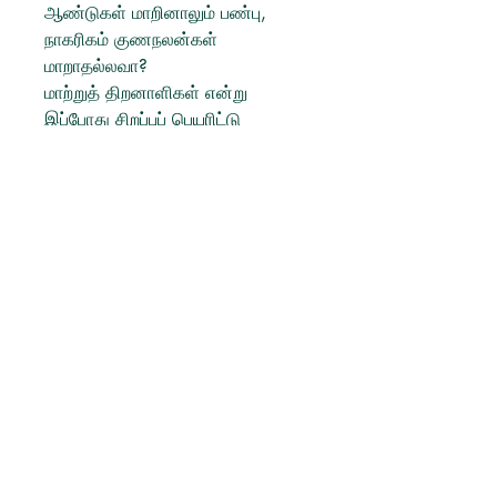
ஆண்டுகள் மாறினாலும் பண்பு,
நாகரிகம் குணநலன்கள்
மாறாதல்லவா?
மாற்றுத் திறனாளிகள் என்று
இப்போது சிறப்புப் பெயரிட்டு
அழைக்கிறார்கள். கூனன்
ஒருவனின் தியாகம் என் மனக் கண்
முன் ஊர்ந்த புதினம்
உருவாகிவிட்டது.
- விக்கிரமன்
Product info
எழுத்தாளர்
:
கலைமாமணி விக்கிரமன்
பதிப்பகம்
:
யாழினி பதிப்பகம்
Publisher
:
Yazini Pathippagam
புத்தக வகை
:
சரித்திர நாவல்
பக்கங்கள்
:
144
Tamil Books
பதிப்பு
:
1